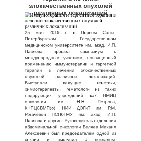
злокачественных опухолей
различных локализаций
25 мая 2019 г. в Первом Санкт-
Петербургском Государственном
медицинском университете им. акад. И.П.
Павлова прошел симпозиум с
международным участием, посвященный
применению иммунотерапии и таргетной
терапии в лечении злокачественных
опухолей различных локализаций.
Выступали ведущие генетики,
химиотерапевты, гематологи из таких
лидирующих учреждений как НМИЦ
онкологии им. Н.Н. Петрова,
КНПЦСВМП(о), НИИ ДОГиТ им. Р.М.
Рогачевой ПСПбГМУ им. акад. И.П.
Павлова и другие. Руководитель отделения
абдоминальной онкологии Беляев Михаил
Алексеевич был председателем одной из
секции и выступил с докладом: