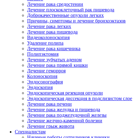
Лечение рака средостении
Лечение плоскоклеточный рак пищевода
Доброкачественные опухоли легких
Причины, симптомы и лечение бронхоэктазов
Лечение рака легких
Лечение рака пищевода
Видеоколоноскопия
Удаление полипа
Лечение рака кишечника
Полипэктомия
Лечение зубчатых аденом
Лечение рака прямой кишки
Лечение геморроя
Колоноскопия
Эндосонография
Эндоскопия
Эндоскопическая резекция опухоли
Эндоскопическая диссекция в подслизистом слое
Лечение рака печени
Лечение рака желудка и пищевода
Лечение рака поджелудочной железы
Лечение желчно-каменной болезни
Лечение грыж живота
Специалистам
Научные работы сотрудников клиники