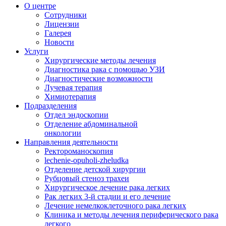
О центре
Сотрудники
Лицензии
Галерея
Новости
Услуги
Хирургические методы лечения
Диагностика рака с помощью УЗИ
Диагностические возможности
Лучевая терапия
Химиотерапия
Подразделения
Отдел эндоскопии
Отделение абдоминальной
онкологии
Направления деятельности
Ректороманоскопия
lechenie-opuholi-zheludka
Отделение детской хирургии
Рубцовый стеноз трахеи
Хирургическое лечение рака легких
Рак легких 3-й стадии и его лечение
Лечение немелкоклеточного рака легких
Клиника и методы лечения периферического рака
легкого