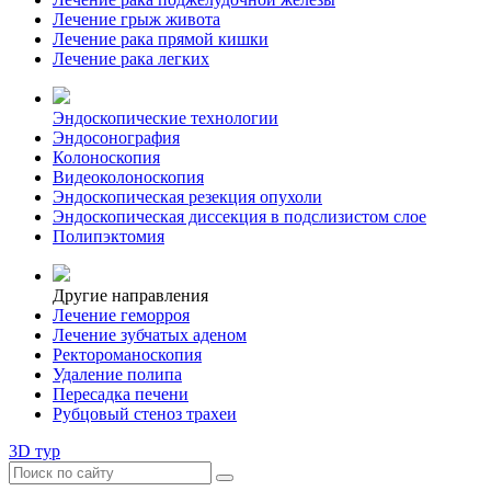
Лечение грыж живота
Лечение рака прямой кишки
Лечение рака легких
Эндоскопические технологии
Эндосонография
Колоноскопия
Видеоколоноскопия
Эндоскопическая резекция опухоли
Эндоскопическая диссекция в подслизистом слое
Полипэктомия
Другие направления
Лечение геморроя
Лечение зубчатых аденом
Ректороманоскопия
Удаление полипа
Пересадка печени
Рубцовый стеноз трахеи
3D тур