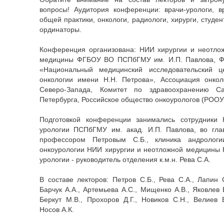
вопросы! Аудитория конференции: врачи-урологи, в
общей практики, онкологи, радиологи, хирурги, студен
ординаторы.
Конференция организована: НИИ хирургии и неотло
медицины ФГБОУ ВО ПСПбГМУ им. И.П. Павлова, 
«Национальный медицинский исследовательский ц
онкологии имени Н.Н. Петрова», Ассоциация онкол
Северо-Запада, Комитет по здравоохранению Са
Петербурга, Российское общество онкоурологов (РООУ
Подготовкой конференции занимались сотрудники
урологии ПСПбГМУ им. акад. И.П. Павлова, во гла
профессором Петровым С.Б., клиника андролог
онкоурологии НИИ хирургии и неотложной медицины
урологии - руководитель отделения к.м.н. Рева С.А.
В составе лекторов: Петров С.Б., Рева С.А., Лапин С
Барчук А.А., Артемьева А.С., Мищенко А.В., Яковлев В
Беркут М.В., Прохоров Д.Г., Новиков С.Н., Велиев Е
Носов А.К.