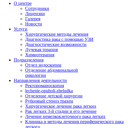
О центре
Сотрудники
Лицензии
Галерея
Новости
Услуги
Хирургические методы лечения
Диагностика рака с помощью УЗИ
Диагностические возможности
Лучевая терапия
Химиотерапия
Подразделения
Отдел эндоскопии
Отделение абдоминальной
онкологии
Направления деятельности
Ректороманоскопия
lechenie-opuholi-zheludka
Отделение детской хирургии
Рубцовый стеноз трахеи
Хирургическое лечение рака легких
Рак легких 3-й стадии и его лечение
Лечение немелкоклеточного рака легких
Клиника и методы лечения периферического рака
легкого