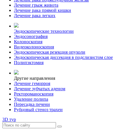
Лечение грыж живота
Лечение рака прямой кишки
Лечение рака легких
Эндоскопические технологии
Эндосонография
Колоноскопия
Видеоколоноскопия
Эндоскопическая резекция опухоли
Эндоскопическая диссекция в подслизистом слое
Полипэктомия
Другие направления
Лечение геморроя
Лечение зубчатых аденом
Ректороманоскопия
Удаление полипа
Пересадка печени
Рубцовый стеноз трахеи
3D тур