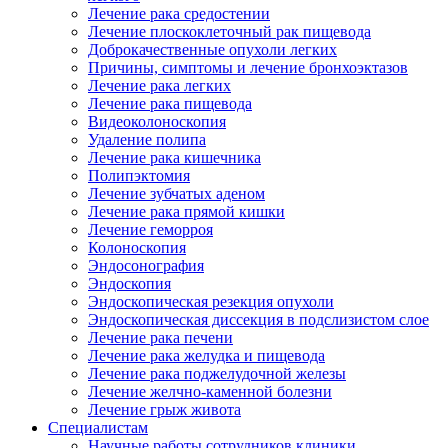
Лечение рака средостении
Лечение плоскоклеточный рак пищевода
Доброкачественные опухоли легких
Причины, симптомы и лечение бронхоэктазов
Лечение рака легких
Лечение рака пищевода
Видеоколоноскопия
Удаление полипа
Лечение рака кишечника
Полипэктомия
Лечение зубчатых аденом
Лечение рака прямой кишки
Лечение геморроя
Колоноскопия
Эндосонография
Эндоскопия
Эндоскопическая резекция опухоли
Эндоскопическая диссекция в подслизистом слое
Лечение рака печени
Лечение рака желудка и пищевода
Лечение рака поджелудочной железы
Лечение желчно-каменной болезни
Лечение грыж живота
Специалистам
Научные работы сотрудников клиники