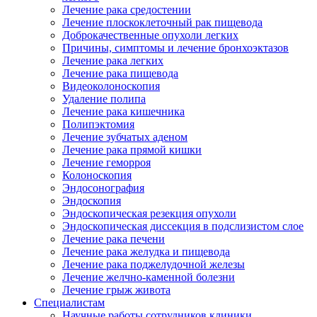
Лечение рака средостении
Лечение плоскоклеточный рак пищевода
Доброкачественные опухоли легких
Причины, симптомы и лечение бронхоэктазов
Лечение рака легких
Лечение рака пищевода
Видеоколоноскопия
Удаление полипа
Лечение рака кишечника
Полипэктомия
Лечение зубчатых аденом
Лечение рака прямой кишки
Лечение геморроя
Колоноскопия
Эндосонография
Эндоскопия
Эндоскопическая резекция опухоли
Эндоскопическая диссекция в подслизистом слое
Лечение рака печени
Лечение рака желудка и пищевода
Лечение рака поджелудочной железы
Лечение желчно-каменной болезни
Лечение грыж живота
Специалистам
Научные работы сотрудников клиники