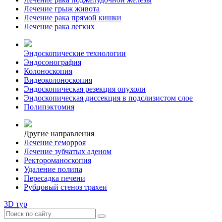
Лечение грыж живота
Лечение рака прямой кишки
Лечение рака легких
Эндоскопические технологии
Эндосонография
Колоноскопия
Видеоколоноскопия
Эндоскопическая резекция опухоли
Эндоскопическая диссекция в подслизистом слое
Полипэктомия
Другие направления
Лечение геморроя
Лечение зубчатых аденом
Ректороманоскопия
Удаление полипа
Пересадка печени
Рубцовый стеноз трахеи
3D тур