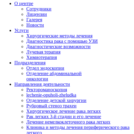
О центре
Сотрудники
Лицензии
Галерея
Новости
Услуги
Хирургические методы лечения
Диагностика рака с помощью УЗИ
Диагностические возможности
Лучевая терапия
Химиотерапия
Подразделения
Отдел эндоскопии
Отделение абдоминальной
онкологии
Направления деятельности
Ректороманоскопия
lechenie-opuholi-zheludka
Отделение детской хирургии
Рубцовый стеноз трахеи
Хирургическое лечение рака легких
Рак легких 3-й стадии и его лечение
Лечение немелкоклеточного рака легких
Клиника и методы лечения периферического рака
легкого