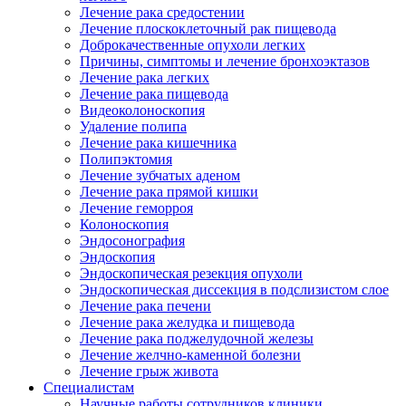
Лечение рака средостении
Лечение плоскоклеточный рак пищевода
Доброкачественные опухоли легких
Причины, симптомы и лечение бронхоэктазов
Лечение рака легких
Лечение рака пищевода
Видеоколоноскопия
Удаление полипа
Лечение рака кишечника
Полипэктомия
Лечение зубчатых аденом
Лечение рака прямой кишки
Лечение геморроя
Колоноскопия
Эндосонография
Эндоскопия
Эндоскопическая резекция опухоли
Эндоскопическая диссекция в подслизистом слое
Лечение рака печени
Лечение рака желудка и пищевода
Лечение рака поджелудочной железы
Лечение желчно-каменной болезни
Лечение грыж живота
Специалистам
Научные работы сотрудников клиники