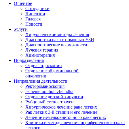
О центре
Сотрудники
Лицензии
Галерея
Новости
Услуги
Хирургические методы лечения
Диагностика рака с помощью УЗИ
Диагностические возможности
Лучевая терапия
Химиотерапия
Подразделения
Отдел эндоскопии
Отделение абдоминальной
онкологии
Направления деятельности
Ректороманоскопия
lechenie-opuholi-zheludka
Отделение детской хирургии
Рубцовый стеноз трахеи
Хирургическое лечение рака легких
Рак легких 3-й стадии и его лечение
Лечение немелкоклеточного рака легких
Клиника и методы лечения периферического рака
легкого