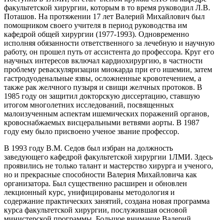
факультетской хирургии, которым в то время руководил Л.В.
Поташов. На протяжении 17 лет Валерий Михайлович был
помощником своего учителя в период руководства им
кафедрой общей хирургии (1977-1993). Одновременно
исполняя обязанности ответственного за лечебную и научную
работу, он прошел путь от ассистента до профессора. Круг его
научных интересов включал кардиохирургию, в частности
проблему реваскуляризации миокарда при его ишемии, затем
гастродуоденальные язвы, осложненные кровотечением, а
также рак желчного пузыря и свищи желчных протоков. В
1985 году он защитил докторскую диссертацию, ставшую
итогом многолетних исследований, посвященных
малоизученным аспектам ишемических поражений органов,
кровоснабжаемых висцеральными ветвями аорты. В 1987
году ему было присвоено ученое звание профессор.
В 1993 году В.М. Седов был избран на должность
заведующего кафедрой факультетской хирургии 1ЛМИ. Здесь
проявились не только талант и мастерство хирурга и ученого,
но и прекрасные способности Валерия Михайловича как
организатора. Был существенно расширен и обновлен
лекционный курс, унифицированы методология и
содержание практических занятий, создана новая программа
курса факультетской хирургии, послужившая основой
министерской программы. Большое внимание Валерий