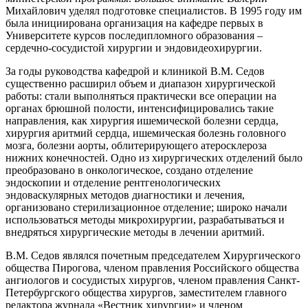
Михайлович уделял подготовке специалистов. В 1995 году им
была инициирована организация на кафедре первых в
Университете курсов последипломного образования –
сердечно-сосудистой хирургии и эндовидеохирургии.
За годы руководства кафедрой и клиникой В.М. Седов
существенно расширил объем и диапазон хирургической
работы: стали выполняться практически все операции на
органах брюшной полости, интенсифицировались такие
направления, как хирургия ишемической болезни сердца,
хирургия аритмий сердца, ишемическая болезнь головного
мозга, болезни аорты, облитерирующего атеросклероза
нижних конечностей. Одно из хирургических отделений было
преобразовано в онкологическое, создано отделение
эндоскопии и отделение рентгенологических
эндоваскулярных методов диагностики и лечения,
организовано стерилизационное отделение; широко начали
использоваться методы микрохирургии, разрабатываться и
внедряться хирургические методы в лечении аритмий.
В.М. Седов являлся почетным председателем Хирургического
общества Пирогова, членом правления Российского общества
ангиологов и сосудистых хирургов, членом правления Санкт-
Петербургского общества хирургов, заместителем главного
редактора журнала «Вестник хирургии» и членом