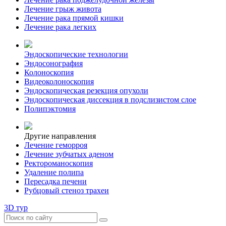
Лечение грыж живота
Лечение рака прямой кишки
Лечение рака легких
Эндоскопические технологии
Эндосонография
Колоноскопия
Видеоколоноскопия
Эндоскопическая резекция опухоли
Эндоскопическая диссекция в подслизистом слое
Полипэктомия
Другие направления
Лечение геморроя
Лечение зубчатых аденом
Ректороманоскопия
Удаление полипа
Пересадка печени
Рубцовый стеноз трахеи
3D тур