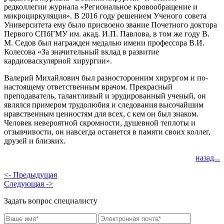
редколлегии журнала «Региональное кровообращение и
микроциркуляция». В 2016 году решением Ученого совета
Университета ему было присвоено звание Почетного доктора
Первого СПбГМУ им. акад. И.П. Павлова, в том же году В.
М. Седов был награжден медалью имени профессора В.И.
Колесова «За значительный вклад в развитие
кардиоваскулярной хирургии».
Валерий Михайлович был разносторонним хирургом и по-
настоящему ответственным врачом. Прекрасный
преподаватель, талантливый и эрудированный ученый, он
являлся примером трудолюбия и следования высочайшим
нравственным ценностям для всех, с кем он был знаком.
Человек невероятной скромности, душевной теплоты и
отзывчивости, он навсегда останется в памяти своих коллег,
друзей и близких.
назад...
<- Предыдущая
Следующая ->
Задать вопрос специалисту