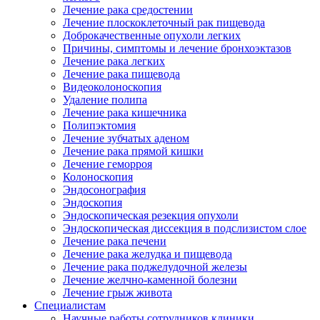
Лечение рака средостении
Лечение плоскоклеточный рак пищевода
Доброкачественные опухоли легких
Причины, симптомы и лечение бронхоэктазов
Лечение рака легких
Лечение рака пищевода
Видеоколоноскопия
Удаление полипа
Лечение рака кишечника
Полипэктомия
Лечение зубчатых аденом
Лечение рака прямой кишки
Лечение геморроя
Колоноскопия
Эндосонография
Эндоскопия
Эндоскопическая резекция опухоли
Эндоскопическая диссекция в подслизистом слое
Лечение рака печени
Лечение рака желудка и пищевода
Лечение рака поджелудочной железы
Лечение желчно-каменной болезни
Лечение грыж живота
Специалистам
Научные работы сотрудников клиники