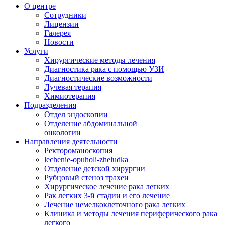
О центре
Сотрудники
Лицензии
Галерея
Новости
Услуги
Хирургические методы лечения
Диагностика рака с помощью УЗИ
Диагностические возможности
Лучевая терапия
Химиотерапия
Подразделения
Отдел эндоскопии
Отделение абдоминальной
онкологии
Направления деятельности
Ректороманоскопия
lechenie-opuholi-zheludka
Отделение детской хирургии
Рубцовый стеноз трахеи
Хирургическое лечение рака легких
Рак легких 3-й стадии и его лечение
Лечение немелкоклеточного рака легких
Клиника и методы лечения периферического рака
легкого