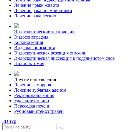
Лечение грыж живота
Лечение рака прямой кишки
Лечение рака легких
Эндоскопические технологии
Эндосонография
Колоноскопия
Видеоколоноскопия
Эндоскопическая резекция опухоли
Эндоскопическая диссекция в подслизистом слое
Полипэктомия
Другие направления
Лечение геморроя
Лечение зубчатых аденом
Ректороманоскопия
Удаление полипа
Пересадка печени
Рубцовый стеноз трахеи
3D тур