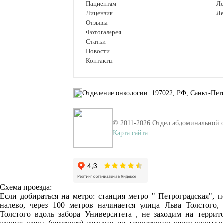
Пациентам
Ле
Лицензии
Ле
Отзывы
Фотогалерея
Статьи
Новости
Контакты
Отделение онкологии: 197022, РФ, Санкт-Петер
© 2011-
2026
Отдел абдоминальной 
Карта сайта
Схема проезда:
Если добираться на метро: станция метро " Петроградская", 
налево, через 100 метров начинается улица Льва Толстого,
Толстого вдоль забора Университета , не заходим на террит
здания слева (ректорат) заходим на территорию через калитк