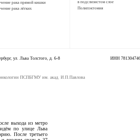
в подслизистом слое
чение рака прямой кишки
Полипэктомия
чение рака лёгких
бург, ул. Льва Толстого, д. 6-8
ИНН 78130474
онкологии ПСПБГМУ им. акад. И.П.Павлова
после выхода из метро
 идём по улице Льва
орию. После третьего
у и входим сразу в 37