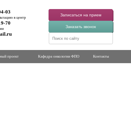
04-03
Записаться на прием
льтацию в центр
19-70
Заказать звонок
ии
il.ru
ный проект
Кафедра онкологии ФПО
Контакты