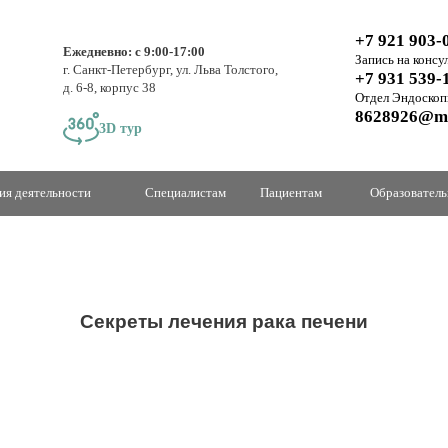
+7 921 903-
Ежедневно: с 9:00-17:00
Запись на консу
г. Санкт-Петербург, ул. Льва Толстого,
+7 931 539-
д. 6-8, корпус 38
Отдел Эндоскоп
8628926@ma
3D тур
ия деятельности
Специалистам
Пациентам
Образователь
Секреты лечения рака печени